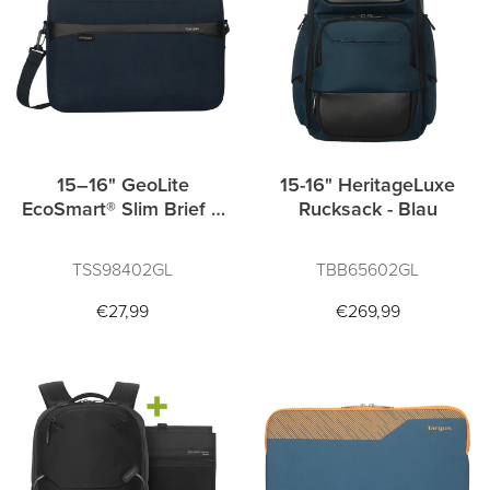
15–16" GeoLite
15-16" HeritageLuxe
EcoSmart® Slim Brief –
Rucksack - Blau
Blau
TSS98402GL
TBB65602GL
€27,99
€269,99