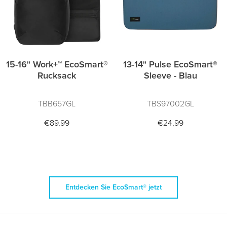
15-16" Work+™ EcoSmart®
13-14" Pulse EcoSmart®
Rucksack
Sleeve - Blau
TBB657GL
TBS97002GL
€89,99
€24,99
Entdecken Sie EcoSmart® jetzt