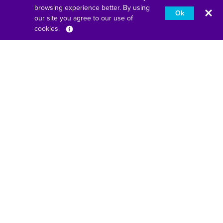
Unterstützung
browsing experience better. By using
Ok
our site you agree to our use of
Kundenbetreuung
cookies.
Deutsch
Status der Bestellung
Garantie
Versand & Rücksendung
FAQ
Inhaltsverzeichnis
Business
Business Home
Verbinden ohne Komplexität
Bildung neu interpretiert
Behalten Sie Ihr Geschäft Ihr Geschäft