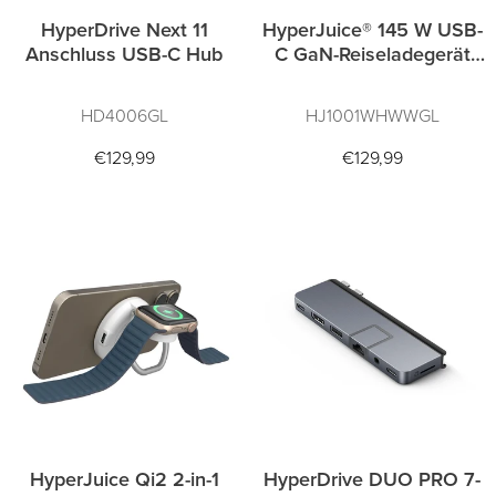
HyperDrive Next 11
HyperJuice® 145 W USB-
Anschluss USB-C Hub
C GaN-Reiseladegerät
mit 4 Anschlüssen und
Sicherheitsprüfung –
HD4006GL
HJ1001WHWWGL
Weiß
€129,99
€129,99
HyperJuice Qi2 2-in-1
HyperDrive DUO PRO 7-