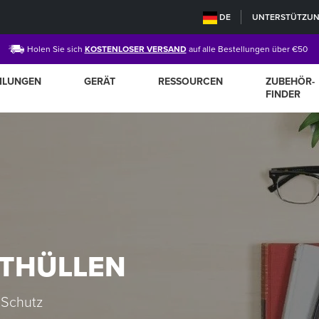
DE
UNTERSTÜTZU
Holen Sie sich
KOSTENLOSER VERSAND
auf alle Bestellungen über €50
MLUNGEN
GERÄT
RESSOURCEN
ZUBEHÖR-
FINDER
THÜLLEN
 Schutz