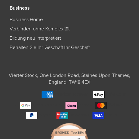
Business
Business Home
Verbinden ohne Komplexität
Bildung neu interpretiert
Behalten Sie Ihr Geschäft Ihr Geschäft
Vierter Stock, One London Road, Staines-Upon-Thames,
England, TW18 4EX
american express
Apfel-Lohn
google zahlen
klarna
Meister
paypal
unionpay
Visum