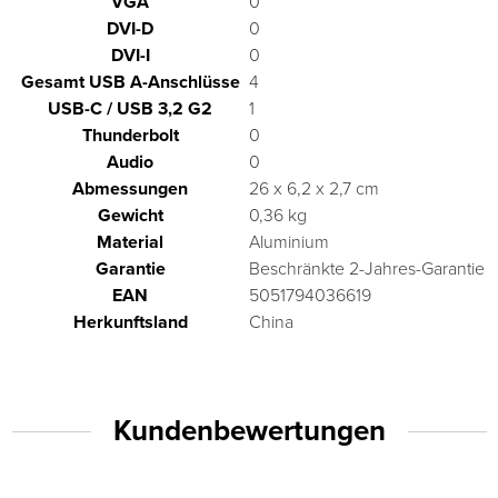
VGA
0
DVI-D
0
DVI-I
0
Gesamt USB A-Anschlüsse
4
USB-C / USB 3,2 G2
1
Thunderbolt
0
Audio
0
Abmessungen
26 x 6,2 x 2,7 cm
Gewicht
0,36 kg
Material
Aluminium
Garantie
Beschränkte 2-Jahres-Garantie
EAN
5051794036619
Herkunftsland
China
Kundenbewertungen