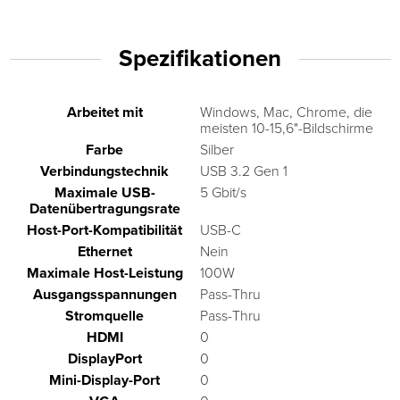
Spezifikationen
Arbeitet mit
Windows, Mac, Chrome, die
meisten 10-15,6"-Bildschirme
Farbe
Silber
Verbindungstechnik
USB 3.2 Gen 1
Maximale USB-
5 Gbit/s
Datenübertragungsrate
Host-Port-Kompatibilität
USB-C
Ethernet
Nein
Maximale Host-Leistung
100W
Ausgangsspannungen
Pass-Thru
Stromquelle
Pass-Thru
HDMI
0
DisplayPort
0
Mini-Display-Port
0