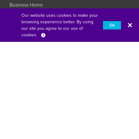
Business Home
Verbinden ohne Komplexität
Our website uses cookies to make your
browsing experience better. By using
Bildung neu interpretiert
Ok
our site you agree to our use of
Behalten Sie Ihr Geschäft Ihr Geschäft
cookies.
Deutsch
Vierter Stock, One London Road, Staines-Upon-Thames,
England, TW18 4EX
american express
Apfel-Lohn
google zahlen
klarna
Meister
paypal
unionpay
Visum