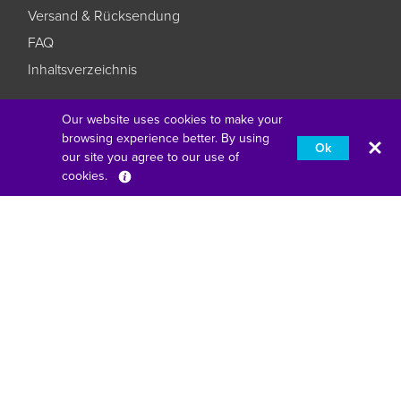
Versand & Rücksendung
FAQ
Inhaltsverzeichnis
Our website uses cookies to make your
Business
browsing experience better. By using
Ok
our site you agree to our use of
Business Home
cookies.
Deutsch
Verbinden ohne Komplexität
Bildung neu interpretiert
Behalten Sie Ihr Geschäft Ihr Geschäft
Vierter Stock, One London Road, Staines-Upon-Thames,
England, TW18 4EX
american express
Apfel-Lohn