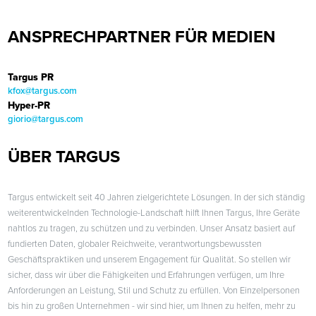
ANSPRECHPARTNER FÜR MEDIEN
Targus PR
kfox@targus.com
Hyper-PR
giorio@targus.com
ÜBER TARGUS
Targus entwickelt seit 40 Jahren zielgerichtete Lösungen. In der sich ständig
weiterentwickelnden Technologie-Landschaft hilft Ihnen Targus, Ihre Geräte
nahtlos zu tragen, zu schützen und zu verbinden. Unser Ansatz basiert auf
fundierten Daten, globaler Reichweite, verantwortungsbewussten
Geschäftspraktiken und unserem Engagement für Qualität. So stellen wir
sicher, dass wir über die Fähigkeiten und Erfahrungen verfügen, um Ihre
Anforderungen an Leistung, Stil und Schutz zu erfüllen. Von Einzelpersonen
bis hin zu großen Unternehmen - wir sind hier, um Ihnen zu helfen, mehr zu