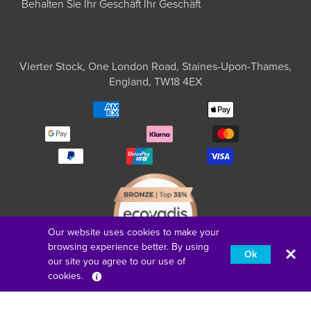
Behalten Sie Ihr Geschäft Ihr Geschäft
Vierter Stock, One London Road, Staines-Upon-Thames,
England, TW18 4EX
american express
Apfel-Lohn
google zahlen
klarna
Meister
paypal
unionpay
Visum
Our website uses cookies to make your
browsing experience better. By using
Ok
our site you agree to our use of
cookies.
Deutsch
Wählen Sie Ihren Standort
Europa